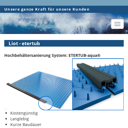
Direkt
Unsere ganze Kraft für unsere Kunden
zum
Inhalt
Toggl
navig
Liot - etertub
Hochbehältersanierung System: ETERTUB-aqua®
Kostengünstig
Langlebig
Kurze Baudauer