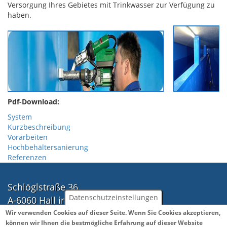
Versorgung Ihres Gebietes mit Trinkwasser zur Verfügung zu
haben.
Pdf-Download:
System
Kurzbeschreibung
Vorarbeiten
Hochbehältersanierung
Referenzen
Schlöglstraße 36
Datenschutzeinstellungen
A-6060 Hall in Tirol
Tel.: ++43(0)5223 41888
Wir verwenden Cookies auf dieser Seite. Wenn Sie Cookies akzeptieren,
können wir Ihnen die bestmögliche Erfahrung auf dieser Website
Fax: ++43(0)5223 43583